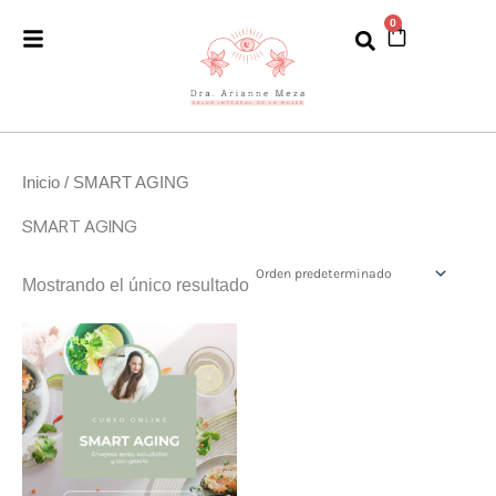
Ir
0
Cart
al
contenido
Inicio
/ SMART AGING
SMART AGING
Mostrando el único resultado