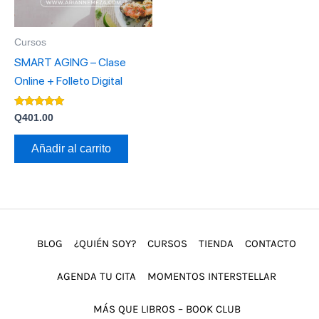
Cursos
SMART AGING – Clase
Online + Folleto Digital
Valorado con
Q
401.00
5.00
de 5
Añadir al carrito
BLOG
¿QUIÉN SOY?
CURSOS
TIENDA
CONTACTO
AGENDA TU CITA
MOMENTOS INTERSTELLAR
MÁS QUE LIBROS – BOOK CLUB